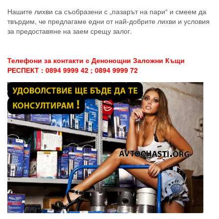
Нашите лихви са съобразени с „пазарът на пари“ и смеем да
твърдим, че предлагаме едни от най-добрите лихви и условия
за предоставяне на заем срещу залог.
Телефони за контакти с Денонощни Заложни Къщи
РЕСПЕКТ : 0894 9999 42 ; 0894 9999 72