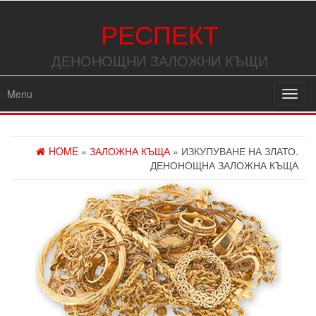
РЕСПЕКТ
ДЕНОНОЩНИ ЗАЛОЖНИ КЪЩИ
Menu
Toggl
navig
HOME
»
ЗАЛОЖНА КЪЩА
» ИЗКУПУВАНЕ НА ЗЛАТО.
ДЕНОНОЩНА ЗАЛОЖНА КЪЩА