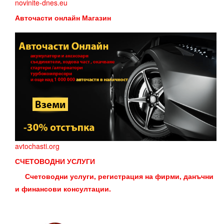
novinite-dnes.eu
Авточасти онлайн Магазин
avtochasti.org
СЧЕТОВОДНИ УСЛУГИ
Счетоводни услуги, регистрация на фирми, данъчни
и финансови консултации.