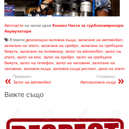
Авточасти
на ниски цени
Ксенон
Части за турбокомпресори
Акумулатори
Етикети:
денонощна заложна къща
,
залагане на автомобил
,
залагане на злато
,
залагане на сребро
,
залагане на сребърни
бижута
,
залагане на телевизор
,
залог на автомобил
,
залог на
злато
,
залог на мпс
,
залог на сребро
,
залог на сребърни
бижута
,
залог на телефон
,
залог на часовник
,
залогане на
часовник
,
заложна къща
,
заложна къща респект
,
цена на злато
Предишно:
Следващо:
Залог на автомобил
Автозаложна къща
Вижте също