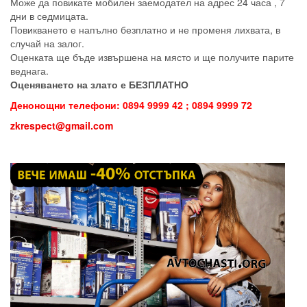
Може да повикате мобилен заемодател на адрес 24 часа , 7
дни в седмицата.
Повикването е напълно безплатно и не променя лихвата, в
случай на залог.
Оценката ще бъде извършена на място и ще получите парите
веднага.
Оценяването на злато е БЕЗПЛАТНО
Денонощни телефони: 0894 9999 42 ; 0894 9999 72
zkrespect@gmail.com