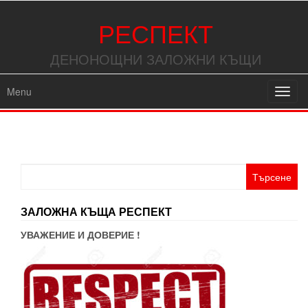
РЕСПЕКТ
ДЕНОНОЩНИ ЗАЛОЖНИ КЪЩИ
Menu
Toggl
navig
Търсене
за:
ЗАЛОЖНА КЪЩА РЕСПЕКТ
УВАЖЕНИЕ И ДОВЕРИЕ !