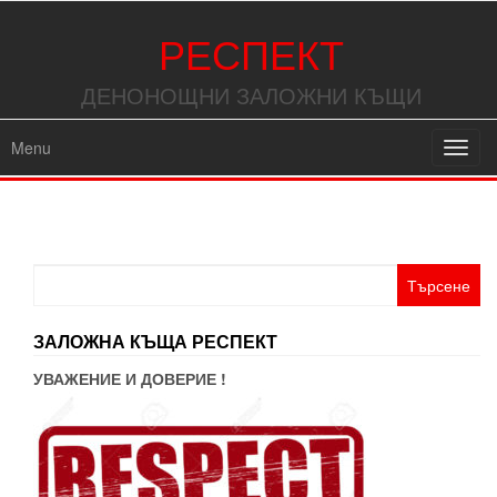
РЕСПЕКТ
ДЕНОНОЩНИ ЗАЛОЖНИ КЪЩИ
Menu
Toggl
navig
Търсене
за:
ЗАЛОЖНА КЪЩА РЕСПЕКТ
УВАЖЕНИЕ И ДОВЕРИЕ !