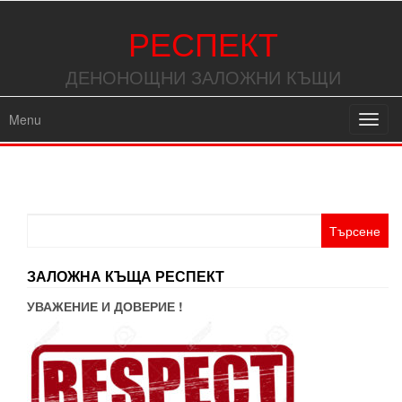
РЕСПЕКТ
ДЕНОНОЩНИ ЗАЛОЖНИ КЪЩИ
Menu
Toggl
navig
Търсене
за:
ЗАЛОЖНА КЪЩА РЕСПЕКТ
УВАЖЕНИЕ И ДОВЕРИЕ !