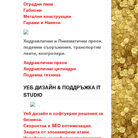
Оградни пана
Габиони
Метални конструкции
Гаражи и Навеси
Хидравлични и Пневматични преси,
подемни съоръжения, транспортни
ленти, контролери.
Хидравлични преси
Хидравлични цилиндри
Подемна техника
УЕБ ДИЗАЙН & ПОДДРЪЖКА IT
STUDIO
Уеб дизайн и софтуерни решения за
бизнеса.
Скоростна и SEO оптимизация.
Защита от злонамерени атаки.
Изработка на мобилни приложения.