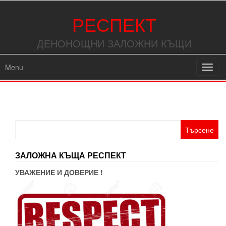
РЕСПЕКТ
ДЕНОНОЩНИ ЗАЛОЖНИ КЪЩИ
Menu
Toggl
navig
Търсене
за:
ЗАЛОЖНА КЪЩА РЕСПЕКТ
УВАЖЕНИЕ И ДОВЕРИЕ !