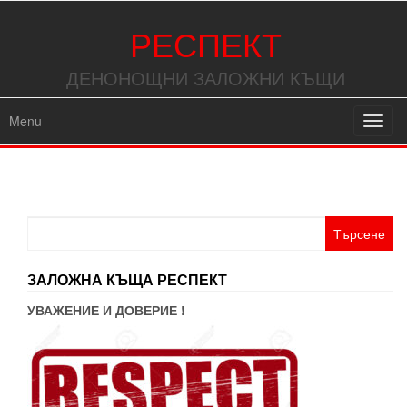
РЕСПЕКТ
ДЕНОНОЩНИ ЗАЛОЖНИ КЪЩИ
Menu
Toggl
navig
Търсене
за:
ЗАЛОЖНА КЪЩА РЕСПЕКТ
УВАЖЕНИЕ И ДОВЕРИЕ !