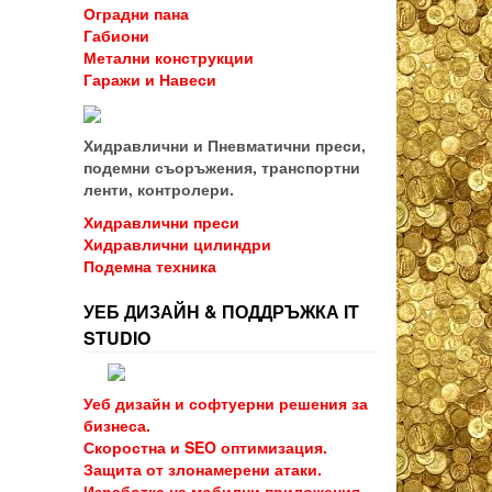
Оградни пана
Габиони
Метални конструкции
Гаражи и Навеси
Хидравлични и Пневматични преси,
подемни съоръжения, транспортни
ленти, контролери.
Хидравлични преси
Хидравлични цилиндри
Подемна техника
УЕБ ДИЗАЙН & ПОДДРЪЖКА IT
STUDIO
Уеб дизайн и софтуерни решения за
бизнеса.
Скоростна и SEO оптимизация.
Защита от злонамерени атаки.
Изработка на мобилни приложения.