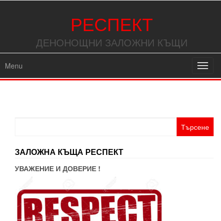
РЕСПЕКТ
ДЕНОНОЩНИ ЗАЛОЖНИ КЪЩИ
Menu
Toggl
navig
Търсене
за:
ЗАЛОЖНА КЪЩА РЕСПЕКТ
УВАЖЕНИЕ И ДОВЕРИЕ !