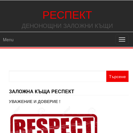
РЕСПЕКТ
ДЕНОНОЩНИ ЗАЛОЖНИ КЪЩИ
Menu
Toggl
navig
Търсене
за:
ЗАЛОЖНА КЪЩА РЕСПЕКТ
УВАЖЕНИЕ И ДОВЕРИЕ !