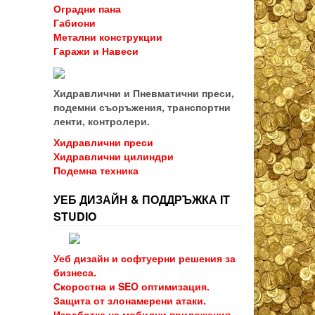
Оградни пана
Габиони
Метални конструкции
Гаражи и Навеси
Хидравлични и Пневматични преси,
подемни съоръжения, транспортни
ленти, контролери.
Хидравлични преси
Хидравлични цилиндри
Подемна техника
УЕБ ДИЗАЙН & ПОДДРЪЖКА IT
STUDIO
Уеб дизайн и софтуерни решения за
бизнеса.
Скоростна и SEO оптимизация.
Защита от злонамерени атаки.
Изработка на мобилни приложения.