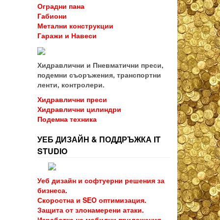
Оградни пана
Габиони
Метални конструкции
Гаражи и Навеси
Хидравлични и Пневматични преси,
подемни съоръжения, транспортни
ленти, контролери.
Хидравлични преси
Хидравлични цилиндри
Подемна техника
УЕБ ДИЗАЙН & ПОДДРЪЖКА IT
STUDIO
Уеб дизайн и софтуерни решения за
бизнеса.
Скоростна и SEO оптимизация.
Защита от злонамерени атаки.
Изработка на мобилни приложения.