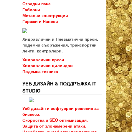
Оградни пана
Габиони
Метални конструкции
Гаражи и Навеси
Хидравлични и Пневматични преси,
подемни съоръжения, транспортни
ленти, контролери.
Хидравлични преси
Хидравлични цилиндри
Подемна техника
УЕБ ДИЗАЙН & ПОДДРЪЖКА IT
STUDIO
Уеб дизайн и софтуерни решения за
бизнеса.
Скоростна и SEO оптимизация.
Защита от злонамерени атаки.
Изработка на мобилни приложения.