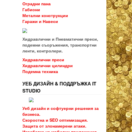
Оградни пана
Габиони
Метални конструкции
Гаражи и Навеси
Хидравлични и Пневматични преси,
подемни съоръжения, транспортни
ленти, контролери.
Хидравлични преси
Хидравлични цилиндри
Подемна техника
УЕБ ДИЗАЙН & ПОДДРЪЖКА IT
STUDIO
Уеб дизайн и софтуерни решения за
бизнеса.
Скоростна и SEO оптимизация.
Защита от злонамерени атаки.
Изработка на мобилни приложения.