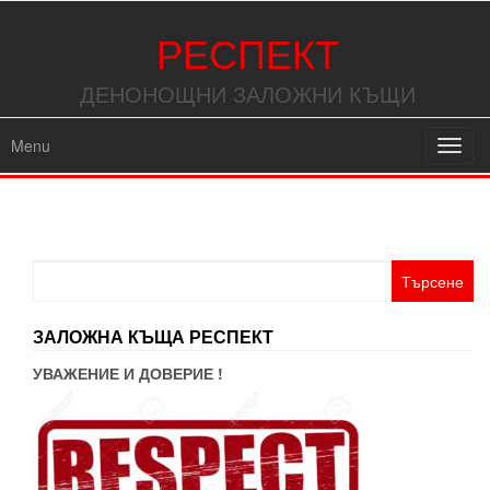
РЕСПЕКТ
ДЕНОНОЩНИ ЗАЛОЖНИ КЪЩИ
Menu
Toggl
navig
Търсене
за:
ЗАЛОЖНА КЪЩА РЕСПЕКТ
УВАЖЕНИЕ И ДОВЕРИЕ !