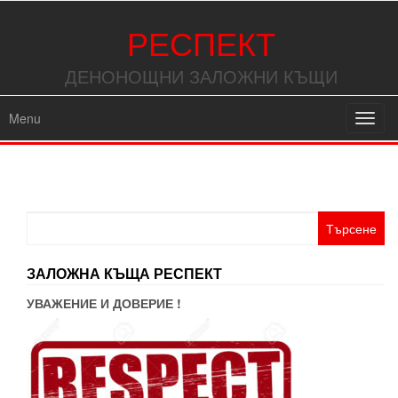
РЕСПЕКТ
ДЕНОНОЩНИ ЗАЛОЖНИ КЪЩИ
Menu
Toggl
navig
Търсене
за:
ЗАЛОЖНА КЪЩА РЕСПЕКТ
УВАЖЕНИЕ И ДОВЕРИЕ !