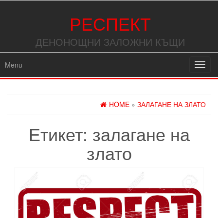
РЕСПЕКТ
ДЕНОНОЩНИ ЗАЛОЖНИ КЪЩИ
Menu
Toggl
navig
HOME
»
ЗАЛАГАНЕ НА ЗЛАТО
Етикет:
залагане на
злато