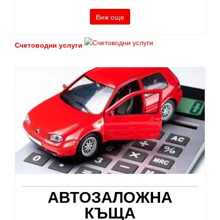
Виж още
Счетоводни услуги
АВТОЗАЛОЖНА
КЪЩА