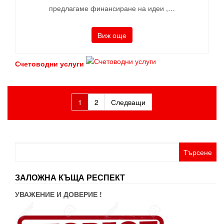
предлагаме финансиране на идеи ,…
Виж още
Счетоводни услуги
Разделяне
1
2
Следващи
на
публикациите
на
Търсене
за:
страници
ЗАЛОЖНА КЪЩА РЕСПЕКТ
УВАЖЕНИЕ И ДОВЕРИЕ !