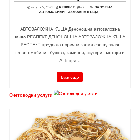
август 5, 2026
RESPECT
Off
ЗАЛОГ НА
АВТОМОБИЛИ
,
ЗАЛОЖНА КЪЩА
,
АВТОЗАЛОЖНА КЪЩА Денонощна автозаложна
къща РЕСПЕКТ ДЕНОНОЩНА АВТОЗАЛОЖНА КЪЩА
РЕСПЕКТ предлага парични заеми срещу залог
на автомобили , бусове, камиони, скутери , мотори и
АТВ при…
Виж още
Счетоводни услуги