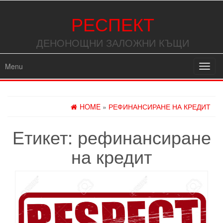
РЕСПЕКТ
ДЕНОНОЩНИ ЗАЛОЖНИ КЪЩИ
Menu
Toggl
navig
HOME
»
РЕФИНАНСИРАНЕ НА КРЕДИТ
Етикет:
рефинансиране
на кредит