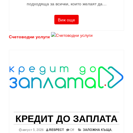
подходяща за всички, които желаят да…
Виж още
Счетоводни услуги
КРЕДИТ ДО ЗАПЛАТА
август 5, 2026
RESPECT
Off
ЗАЛОЖНА КЪЩА
,