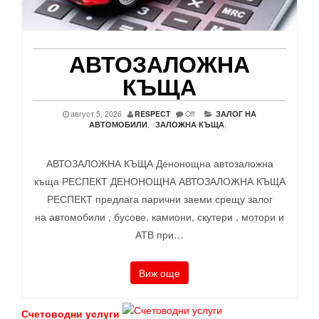
АВТОЗАЛОЖНА
КЪЩА
август 5, 2026
RESPECT
Off
ЗАЛОГ НА
АВТОМОБИЛИ
,
ЗАЛОЖНА КЪЩА
,
АВТОЗАЛОЖНА КЪЩА Денонощна автозаложна
къща РЕСПЕКТ ДЕНОНОЩНА АВТОЗАЛОЖНА КЪЩА
РЕСПЕКТ предлага парични заеми срещу залог
на автомобили , бусове, камиони, скутери , мотори и
АТВ при…
Виж още
Счетоводни услуги